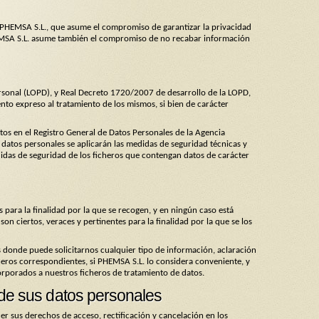
de PHEMSA S.L., que asume el compromiso de garantizar la privacidad
HEMSA S.L. asume también el compromiso de no recabar información
sonal (LOPD), y Real Decreto 1720/2007 de desarrollo de la LOPD,
nto expreso al tratamiento de los mismos, si bien de carácter
os en el Registro General de Datos Personales de la Agencia
datos personales se aplicarán las medidas de seguridad técnicas y
idas de seguridad de los ficheros que contengan datos de carácter
 para la finalidad por la que se recogen, y en ningún caso está
son ciertos, veraces y pertinentes para la finalidad por la que se los
 donde puede solicitarnos cualquier tipo de información, aclaración
cheros correspondientes, si PHEMSA S.L. lo considera conveniente, y
corporados a nuestros ficheros de tratamiento de datos.
 de sus datos personales
 sus derechos de acceso, rectificación y cancelación en los