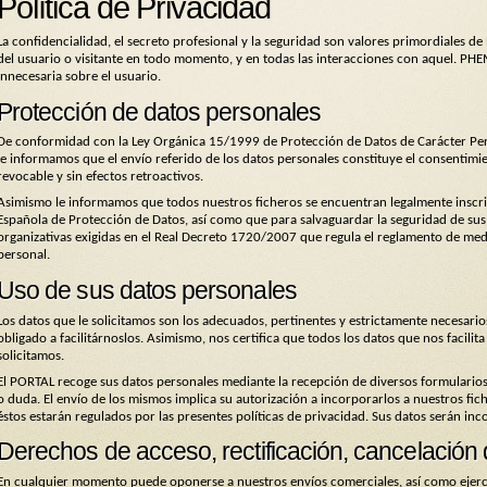
Política de Privacidad
La confidencialidad, el secreto profesional y la seguridad son valores primordiales 
del usuario o visitante en todo momento, y en todas las interacciones con aquel. P
innecesaria sobre el usuario.
Protección de datos personales
De conformidad con la Ley Orgánica 15/1999 de Protección de Datos de Carácter Per
le informamos que el envío referido de los datos personales constituye el consentimie
revocable y sin efectos retroactivos.
Asimismo le informamos que todos nuestros ficheros se encuentran legalmente inscrit
Española de Protección de Datos, así como que para salvaguardar la seguridad de sus 
organizativas exigidas en el Real Decreto 1720/2007 que regula el reglamento de med
personal.
Uso de sus datos personales
Los datos que le solicitamos son los adecuados, pertinentes y estrictamente necesarios
obligado a facilitárnoslos. Asimismo, nos certifica que todos los datos que nos facilita 
solicitamos.
El PORTAL recoge sus datos personales mediante la recepción de diversos formularios
o duda. El envío de los mismos implica su autorización a incorporarlos a nuestros fi
éstos estarán regulados por las presentes políticas de privacidad. Sus datos serán in
Derechos de acceso, rectificación, cancelación
En cualquier momento puede oponerse a nuestros envíos comerciales, así como ejercer