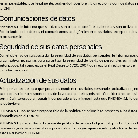
términos establecidos legalmente, pudiendo hacerlo en la dirección y con los datos in
su DNI.
Comunicaciones de datos
PHEMSA S.L. le informa que sus datos son tratados confidencialmente y son utilizados
Por lo tanto, no cedemos ni comunicamos a ningún tercero sus datos, excepto en los c
expresamente.
Seguridad de sus datos personales
Con el objetivo de salvaguardar la seguridad de sus datos personales, le informamos
organizativa necesarias para garantizar la seguridad de los datos personales suminist
autorizados, tal como exige el Real Decreto 1720/2007 que regula el reglamento de 
carácter personal.
Actualización de sus datos
Es importante que para que podamos mantener sus datos personales actualizados, no
caso contrario, no respondemos de la veracidad de los mismos. Consideramos que si 
continúa interesado en seguir incorporado a los mismos hasta que PHEMSA S.L. lo con
se obtuvieron.
PHEMSA S.L., no se hace responsable de la política de privacidad respecto a los datos
disponibles en el PORTAL.
PHEMSA S.L. puede alterar la presente política de privacidad para adaptarla a las mo
cambios legislativos sobre datos personales que vayan apareciendo y afecten a dicha po
datos a través del PORTAL.